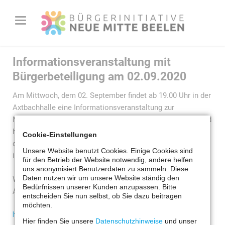
Informationsveranstaltung mit
Bürgerbeteiligung am 02.09.2020
Am Mittwoch, dem 02. September findet ab 19.00 Uhr in der
Axtbachhalle eine Informationsveranstaltung zur
Nachnutzung der alten Grundschule statt. An diesem Abend
haben alle interessierten Bürger die Möglichkeit, sich über
Cookie-Einstellungen
die drei vorgestellten Nachnutzungskonzepte zu
Unsere Website benutzt Cookies. Einige Cookies sind
informieren und Fragen zu stellen.
für den Betrieb der Website notwendig, andere helfen
uns anonymisiert Benutzerdaten zu sammeln. Diese
Daten nutzen wir um unsere Website ständig den
Weitere Informationen zum Verlauf des Abends und zur
Bedürfnissen unserer Kunden anzupassen. Bitte
Anmeldung unter:
entscheiden Sie nun selbst, ob Sie dazu beitragen
möchten.
https://www.beelen.de/verwaltung-
Hier finden Sie unsere
Datenschutzhinweise
und unser