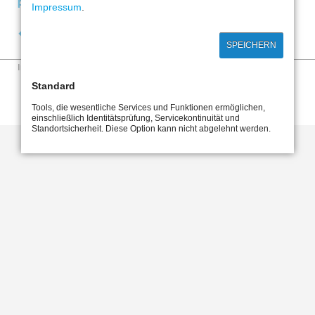
politik/pressemitteilungen.html#c2552
Impressum
.
Zurück
SPEICHERN
Navigation
Impressum
Datenschutzhinweise
überspringen
Standard
Tools, die wesentliche Services und Funktionen ermöglichen,
einschließlich Identitätsprüfung, Servicekontinuität und
Standortsicherheit. Diese Option kann nicht abgelehnt werden.