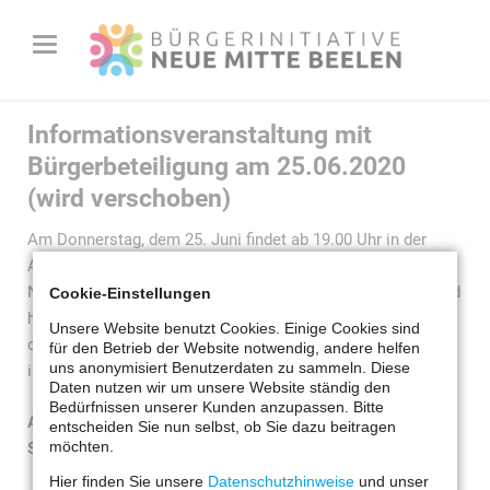
Informationsveranstaltung mit
Bürgerbeteiligung am 25.06.2020
(wird verschoben)
Am Donnerstag, dem 25. Juni findet ab 19.00 Uhr in der
Axtbachhalle eine Informationsveranstaltung zur
Nachnutzung der alten Grundschule statt. An diesem Abend
Cookie-Einstellungen
haben alle interessierten Bürger die Möglichkeit, sich über
Unsere Website benutzt Cookies. Einige Cookies sind
die drei vorgestellten Nachnutzungskonzepte zu
für den Betrieb der Website notwendig, andere helfen
uns anonymisiert Benutzerdaten zu sammeln. Diese
informieren und Fragen zu stellen.
Daten nutzen wir um unsere Website ständig den
Bedürfnissen unserer Kunden anzupassen. Bitte
Achtung: Dieser Termin wird auf Grund der aktuellen
entscheiden Sie nun selbst, ob Sie dazu beitragen
möchten.
Situation (Corona-Krise Tönnies) verschoben.
Hier finden Sie unsere
Datenschutzhinweise
und unser