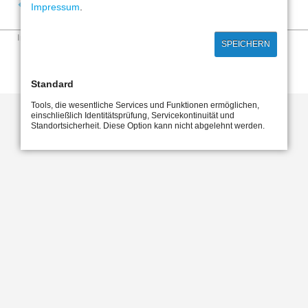
Zurück
Impressum
.
Navigation
Impressum
Datenschutzhinweise
SPEICHERN
überspringen
Standard
Tools, die wesentliche Services und Funktionen ermöglichen,
einschließlich Identitätsprüfung, Servicekontinuität und
Standortsicherheit. Diese Option kann nicht abgelehnt werden.